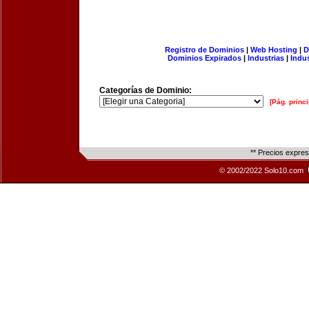
Registro de Dominios
|
Web Hosting
|
D
Dominios Expirados
|
Industrias
|
Indu
Categorías de Dominio:
[Pág. princi
** Precios expre
© 2002/2022 Solo10.com