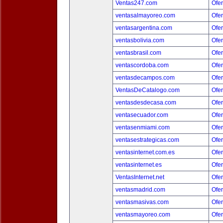
Ventas247.com
Ofer
ventasalmayoreo.com
Ofer
ventasargentina.com
Ofer
ventasbolivia.com
Ofer
ventasbrasil.com
Ofer
ventascordoba.com
Ofer
ventasdecampos.com
Ofer
VentasDeCatalogo.com
Ofer
ventasdesdecasa.com
Ofer
ventasecuador.com
Ofer
ventasenmiami.com
Ofer
ventasestrategicas.com
Ofer
ventasinternet.com.es
Ofer
ventasinternet.es
Ofer
VentasInternet.net
Ofer
ventasmadrid.com
Ofer
ventasmasivas.com
Ofer
ventasmayoreo.com
Ofer