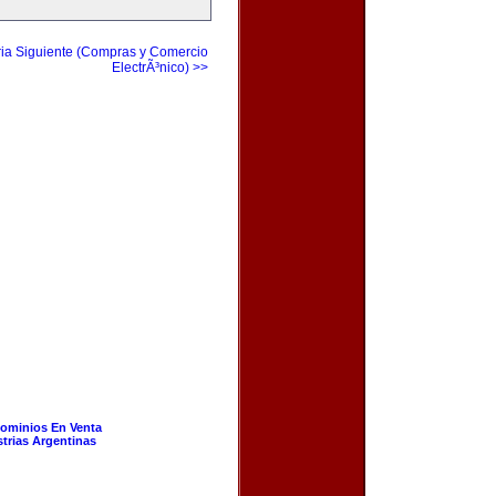
ia Siguiente (Compras y Comercio
ElectrÃ³nico) >>
ominios En Venta
strias Argentinas