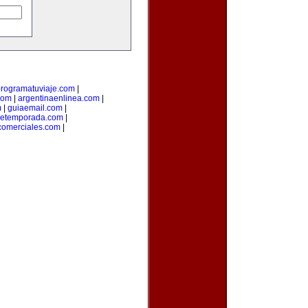
rogramatuviaje.com
|
com
|
argentinaenlinea.com
|
m
|
guiaemail.com
|
detemporada.com
|
comerciales.com
|