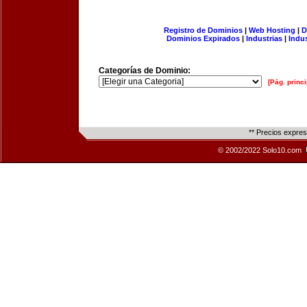
Registro de Dominios
|
Web Hosting
|
D
Dominios Expirados
|
Industrias
|
Indu
Categorías de Dominio:
[Pág. princi
** Precios expre
© 2002/2022 Solo10.com