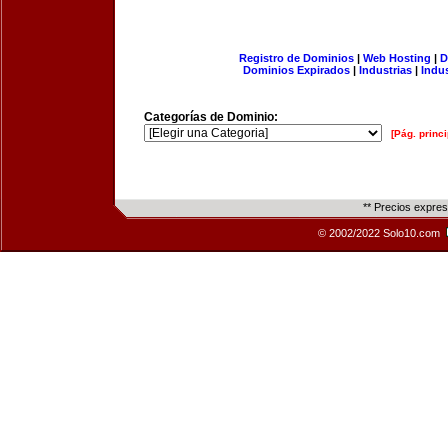
Registro de Dominios
|
Web Hosting
|
D
Dominios Expirados
|
Industrias
|
Indu
Categorías de Dominio:
[Pág. princi
** Precios expre
© 2002/2022 Solo10.com