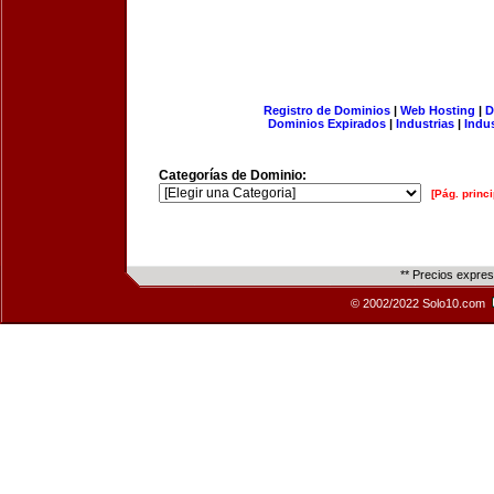
Registro de Dominios
|
Web Hosting
|
D
Dominios Expirados
|
Industrias
|
Indu
Categorías de Dominio:
[Pág. princi
** Precios expre
© 2002/2022 Solo10.com