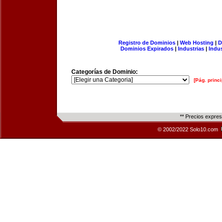
Registro de Dominios
|
Web Hosting
|
D
Dominios Expirados
|
Industrias
|
Indu
Categorías de Dominio:
[Pág. princi
** Precios expre
© 2002/2022 Solo10.com