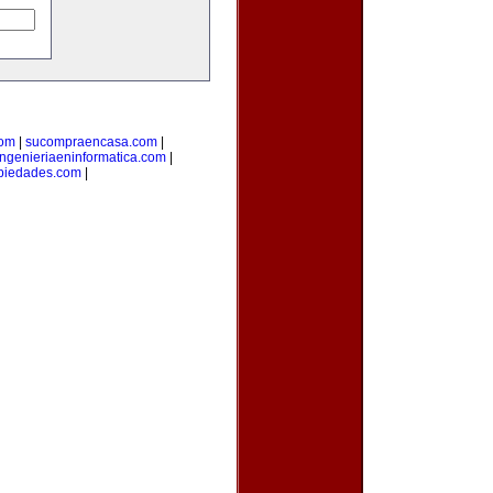
com
|
sucompraencasa.com
|
ingenieriaeninformatica.com
|
opiedades.com
|