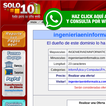
ingenieriaeninform
El dueño de este dominio lo ha
Mayusculas:
INGENIERIAENINFORMATI
Minusculas:
ingenieriaeninformatica.com
Longitud:
23 caracteres
Categorias:
InformÃ¡tica y ComputaciÃ³n
Precio:
Realizar una oferta!
Visitar!
ingenieriaeninformatica.co
Serán consideradas ofer
Realizar una Oferta