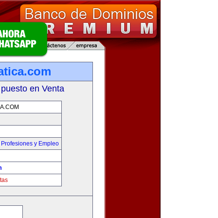
atica.com
 puesto en Venta
CA.COM
,
Profesiones y Empleo
m
tas