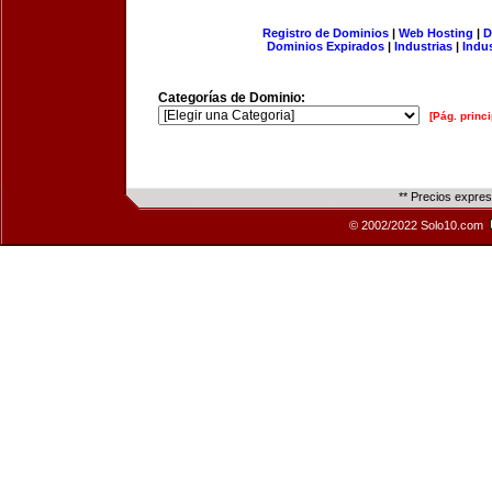
Registro de Dominios
|
Web Hosting
|
D
Dominios Expirados
|
Industrias
|
Indu
Categorías de Dominio:
[Pág. princi
** Precios expre
© 2002/2022 Solo10.com