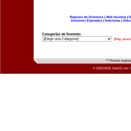
Registro de Dominios
|
Web Hosting
|
D
Dominios Expirados
|
Industrias
|
Indu
Categorías de Dominio:
[Pág. princi
** Precios expre
© 2002/2022 Solo10.com