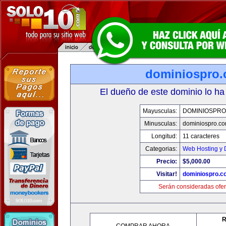
dominiospro
El dueño de este dominio lo ha
Mayusculas:
DOMINIOSPRO
Minusculas:
dominiospro.c
Longitud:
11 caracteres
Categorias:
Web Hosting y 
Precio:
$5,000.00
Visitar!
dominiospro.c
Serán consideradas ofer
R