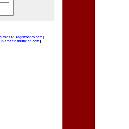
gistros.tv
|
registrospro.com
|
uplementosnutricion.com
|