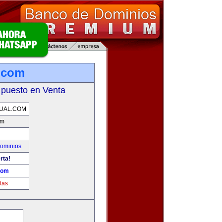
l.com
 puesto en Venta
UAL.COM
om
ominios
rta!
.com
tas