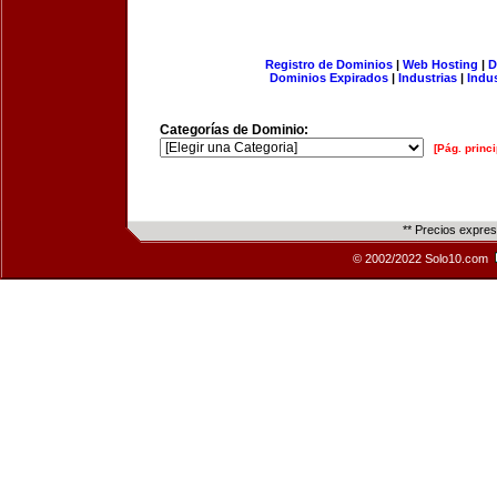
Registro de Dominios
|
Web Hosting
|
D
Dominios Expirados
|
Industrias
|
Indu
Categorías de Dominio:
[Pág. princi
** Precios expre
© 2002/2022 Solo10.com